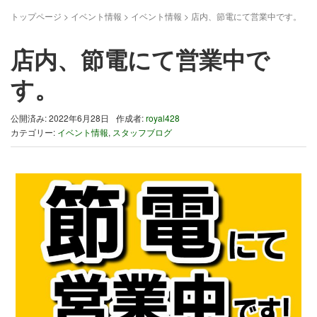
トップページ
>
イベント情報
>
イベント情報
>
店内、節電にて営業中です。
店内、節電にて営業中で
す。
公開済み: 2022年6月28日
作成者:
royal428
カテゴリー:
イベント情報
,
スタッフブログ