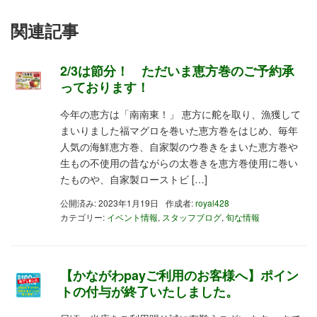
関連記事
2/3は節分！ ただいま恵方巻のご予約承
っております！
今年の恵方は「南南東！」 恵方に舵を取り、漁獲して
まいりました福マグロを巻いた恵方巻をはじめ、毎年
人気の海鮮恵方巻、自家製のウ巻きをまいた恵方巻や
生もの不使用の昔ながらの太巻きを恵方巻使用に巻い
たものや、自家製ローストビ […]
公開済み: 2023年1月19日
作成者:
royal428
カテゴリー:
イベント情報
,
スタッフブログ
,
旬な情報
【かながわpayご利用のお客様へ】ポイン
トの付与が終了いたしました。