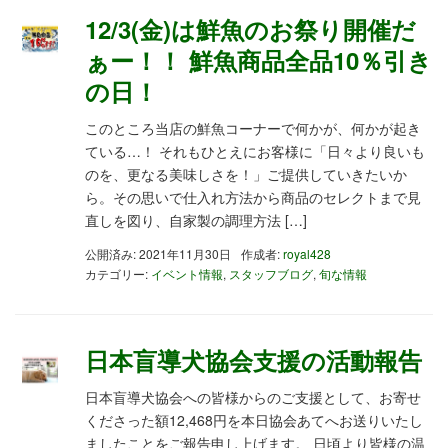
12/3(金)は鮮魚のお祭り開催だ
ぁー！！ 鮮魚商品全品10％引き
の日！
このところ当店の鮮魚コーナーで何かが、何かが起き
ている…！ それもひとえにお客様に「日々より良いも
のを、更なる美味しさを！」ご提供していきたいか
ら。その思いで仕入れ方法から商品のセレクトまで見
直しを図り、自家製の調理方法 […]
公開済み: 2021年11月30日
作成者:
royal428
カテゴリー:
イベント情報
,
スタッフブログ
,
旬な情報
日本盲導犬協会支援の活動報告
日本盲導犬協会への皆様からのご支援として、お寄せ
くださった額12,468円を本日協会あてへお送りいたし
ましたことをご報告申し上げます。 日頃より皆様の温