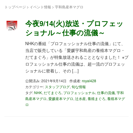
トップページ
>
イベント情報
>
宇和島産本マグロ
今夜9/14(火)放送・プロフェッ
ショナル～仕事の流儀～
NHKの番組「プロフェッショナル仕事の流儀」にて、
当店で販売している「愛媛宇和島産の養殖本マグロ・
だてまぐろ」が特集放送されることとなりました！ ※プ
ロフェッショナル仕事の流儀は、超一流のプロフェッ
ショナルに密着し、その […]
公開済み: 2021年9月14日
作成者:
royal428
カテゴリー:
スタッフブログ
,
旬な情報
タグ:
NHK
,
だてまぐろ
,
プロフェッショナル
,
仕事の流儀
,
宇和
島産本マグロ
,
愛媛産本マグロ
,
辻水産
,
養殖まぐろ
,
養殖本マグ
ロ